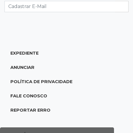
Brasileirão Feminino
20:34
Sorte
Veja as dezenas de hoje na Dupla Sena,
Lotomania, Quina e mais
EXPEDIENTE
20:15
Pedro Juan Caballero
Fiscalização apreende remédios de farmácia
ANUNCIAR
ligada a laboratório ilegal
POLÍTICA DE PRIVACIDADE
19:56
São Gabriel do Oeste
Suspeitos de ocupar avião interceptado pela
FALE CONOSCO
FAB morrem em confronto
REPORTAR ERRO
19:37
Cotação
Dólar comercial cai 0,46% e encerra semana
cotado a R$ 5,08