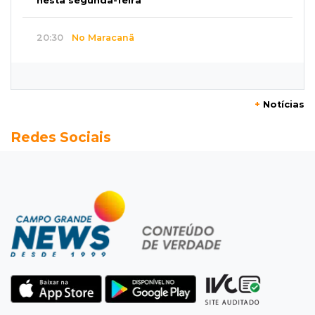
nesta segunda-feira
20:30
No Maracanã
Flamengo vence Vitória por 2 a 0 e encurta
distância para o líder
+
Notícias
20:13
Empregos
Redes Sociais
Seleções em MS têm salários de até R$ 8,2 mil;
veja oportunidades
19:50
Jardim Itatiaia
Vigia é amarrado durante roubo de carro e
dois caminhões em pátio
19:35
Bragança Paulista
Corinthians vence Bragantino por 2 a 0 e sobe
para 7º no Brasileirão