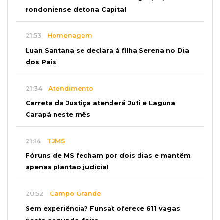
rondoniense detona Capital
21:53
Homenagem
Luan Santana se declara à filha Serena no Dia
dos Pais
21:34
Atendimento
Carreta da Justiça atenderá Juti e Laguna
Carapã neste mês
21:14
TJMS
Fóruns de MS fecham por dois dias e mantêm
apenas plantão judicial
20:52
Campo Grande
Sem experiência? Funsat oferece 611 vagas