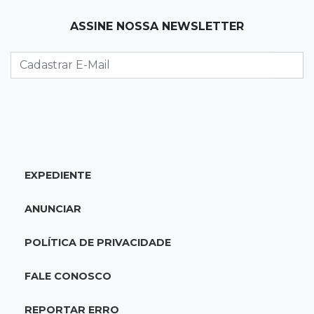
19:12
Na Vila Belmiro
ASSINE NOSSA NEWSLETTER
Athletico vence Santos por 2 a 0 e mantém 3º
lugar no Brasileirão
18:51
Oportunidades
UEMS está com seleções para professores
com salários de até R$ 10,2 mil
EXPEDIENTE
18:33
Em 2022
Homem que ajudou a sequestrar bebê matou
ANUNCIAR
adolescente atropelada no Amazonas
POLÍTICA DE PRIVACIDADE
18:15
Nubank Parque
Palmeiras e Inter ficam no 0 a 0 pela 22ª
FALE CONOSCO
rodada do Brasileirão
REPORTAR ERRO