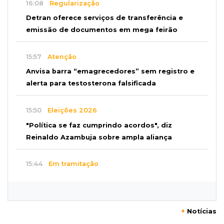
16:08
Regularização
Detran oferece serviços de transferência e
emissão de documentos em mega feirão
15:57
Atenção
Anvisa barra “emagrecedores” sem registro e
alerta para testosterona falsificada
15:50
Eleições 2026
"Política se faz cumprindo acordos", diz
Reinaldo Azambuja sobre ampla aliança
15:44
Em tramitação
Projeto em MS quer barrar artistas que
divulgam bets em eventos públicos
+
Notícias
15:37
Versão de defesa