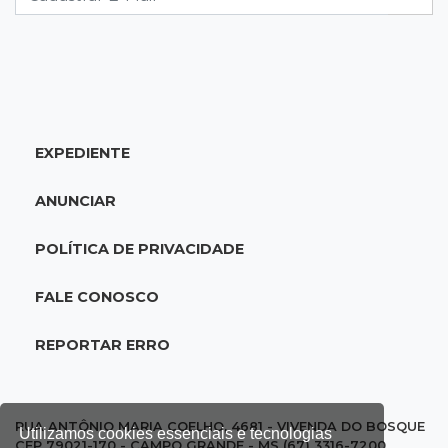
20:34
Sorte
Veja as dezenas de hoje na Dupla Sena,
Lotomania, Quina e mais
EXPEDIENTE
20:15
Pedro Juan Caballero
Fiscalização apreende remédios de farmácia
ANUNCIAR
ligada a laboratório ilegal
POLÍTICA DE PRIVACIDADE
19:56
São Gabriel do Oeste
Suspeitos de ocupar avião interceptado pela
FALE CONOSCO
FAB morrem em confronto
REPORTAR ERRO
19:37
Cotação
Dólar comercial cai 0,46% e encerra semana
cotado a R$ 5,08
RUA ANTÔNIO MARIA COELHO, 4681 - VIVENDA DO BOSQUE
Utilizamos cookies essenciais e tecnologias
CEP 79021-170 - CAMPO GRANDE - MS (67) 3316-7200