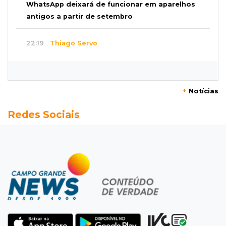
WhatsApp deixará de funcionar em aparelhos
antigos a partir de setembro
22:19
Thiago Servo
Sertanejo desiste de ação de R$ 12 milhões
por pagar pensão sem ser pai
+
Notícias
21:50
Balcão de empregos
Redes Sociais
Semana vai começar com 909 novas
oportunidades de trabalho em 114 funções
21:31
Flagrante
Motorista atinge carro parado, perde
retrovisor e foge no Jardim Antártica
21:12
Entrevista
“Sinto que ela está por perto”, diz mãe de