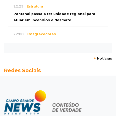
22:29
Estrutura
Pantanal passa a ter unidade regional para
atuar em incêndios e desmate
22:00
Emagrecedores
MS lidera procura digital por canetas
paraguaias sem registro
+
Notícias
21:41
Nova Alvorada do Sul
Redes Sociais
Granizo danifica telhados e plantações
durante temporal no interior
21:22
Agregado
Inter perde para o Corinthians mas avança às
quartas da Copa do Brasil