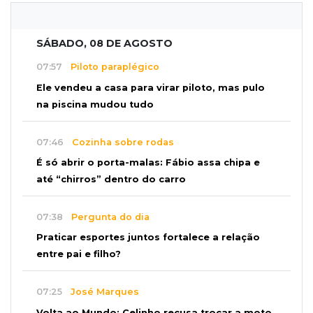
SÁBADO, 08 DE AGOSTO
07:57
Piloto paraplégico
Ele vendeu a casa para virar piloto, mas pulo
na piscina mudou tudo
07:46
Cozinha sobre rodas
É só abrir o porta-malas: Fábio assa chipa e
até “chirros” dentro do carro
07:38
Pergunta do dia
Praticar esportes juntos fortalece a relação
entre pai e filho?
07:25
José Marques
Volta ao Mundo: Celinho recusa trocar a moto