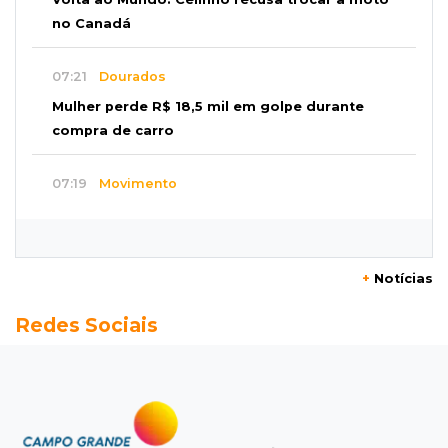
no Canadá
07:21
Dourados
Mulher perde R$ 18,5 mil em golpe durante
compra de carro
07:19
Movimento
Enquanto mães comem fora, churrasco faz
açougues bombarem para o Dia dos Pais
+
Notícias
07:16
Cidades
Redes Sociais
MS muda regra da conservação e só pagará
empresas por rodovias sem buracos
07:10
Agendão
Sábado é dia de Feira das Esposas, Festival