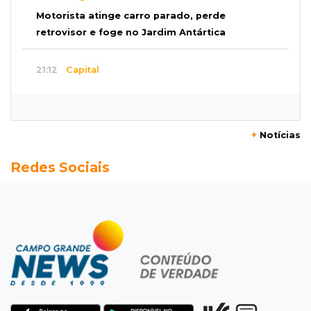
Motorista atinge carro parado, perde
retrovisor e foge no Jardim Antártica
21:12
Capital
Mãe faz apelo por bebê desaparecida: “Sinto
que ela está por perto”
+
Notícias
20:53
Futebol
Redes Sociais
Ventania adia Botafogo x Fluminense pelo
Brasileirão Feminino
20:34
Sorte
Veja as dezenas de hoje na Dupla Sena,
Lotomania, Quina e mais
20:15
Pedro Juan Caballero