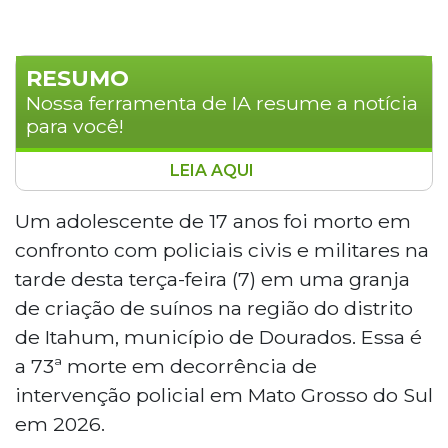
RESUMO
Nossa ferramenta de IA resume a notícia
para você!
LEIA AQUI
Um adolescente de 17 anos, apontado
como integrante do Comando Vermelho
Um adolescente de 17 anos foi morto em
e suspeito de homicídios em Caarapó,
confronto com policiais civis e militares na
morreu em confronto com policiais civis e
tarde desta terça-feira (7) em uma granja
militares em uma granja no distrito de
de criação de suínos na região do distrito
Itahum, em Dourados. Ele estava armado
de Itahum, município de Dourados. Essa é
e foi socorrido ao Hospital da Vida, mas
não resistiu. É a 73ª morte por intervenção
a 73ª morte em decorrência de
policial em Mato Grosso do Sul em 2026.
intervenção policial em Mato Grosso do Sul
em 2026.