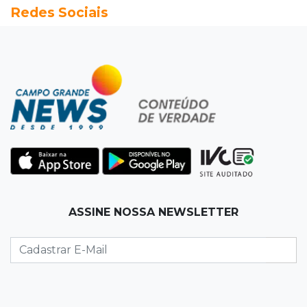
Redes Sociais
que prefeito agride mulheres
11:31
Paradeiro incerto
Mãe narra emboscada e diz ter sido amarrada
antes de bebê desaparecer
11:28
Audiência de custódia
Juiz manda soltar motorista bêbado envolvido
em acidente que matou eletricista
11:19
Successione
ASSINE NOSSA NEWSLETTER
Preso há quase 1 semana, ex-deputado Neno
Razuk tenta liberdade no STJ
11:07
Novo cenário
Acrissul atribui queda do rebanho em MS a
ciclo pecuário e uso da terra