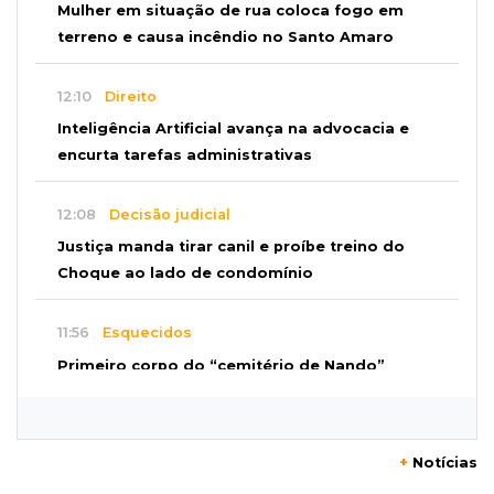
Mulher em situação de rua coloca fogo em
terreno e causa incêndio no Santo Amaro
12:10
Direito
Inteligência Artificial avança na advocacia e
encurta tarefas administrativas
12:08
Decisão judicial
Justiça manda tirar canil e proíbe treino do
Choque ao lado de condomínio
11:56
Esquecidos
Primeiro corpo do “cemitério de Nando”
nunca teve nome
11:48
Nova Alvorada do Sul
+
Notícias
Vereadora é acusada de insinuar em vídeo