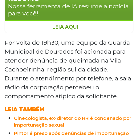
Nossa ferramenta de IA resume a notícia
para você!
LEIA AQUI
Adolescente de 15 anos simulou
chamado de incêndio para denunciar o
Por volta de 19h30, uma equipe da Guarda
avô, de 78 anos, por importunação sexual
Municipal de Dourados foi acionada para
em Dourados, a 251 km de Campo
atender denúncia de queimada na Vila
Grande. A Guarda Municipal percebeu o
Cachoeirinha, região sul da cidade.
comportamento atípico da jovem e foi ao
Durante o atendimento por telefone, a sala
local, onde recebeu um áudio gravado
pela vítima com falas de conteúdo sexual
rádio da corporação percebeu o
do familiar. O homem foi preso em
comportamento atípico da solicitante.
flagrante e levado à Depac. A
adolescente relatou outras quatro
LEIA TAMBÉM
abordagens e o envio de vídeos
Ginecologista, ex-diretor do HR é condenado por
pornográficos via WhatsApp.
importunação sexual
Pintor é preso após denúncias de importunação