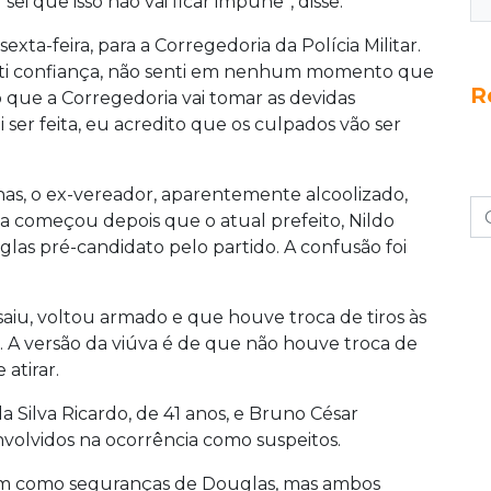
ei que isso não vai ficar impune”, disse.
exta-feira, para a Corregedoria da Polícia Militar.
nti confiança, não senti em nenhum momento que
R
o que a Corregedoria vai tomar as devidas
i ser feita, eu acredito que os culpados vão ser
s, o ex-vereador, aparentemente alcoolizado,
iga começou depois que o atual prefeito, Nildo
las pré-candidato pelo partido. A confusão foi
 saiu, voltou armado e que houve troca de tiros às
. A versão da viúva é de que não houve troca de
 atirar.
 da Silva Ricardo, de 41 anos, e Bruno César
nvolvidos na ocorrência como suspeitos.
m como seguranças de Douglas, mas ambos