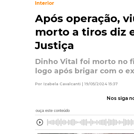
Interior
Após operação, vi
morto a tiros diz 
Justiça
Dinho Vital foi morto no 
logo após brigar com o ex
Por Izabela Cavalcanti | 19/05/2024 15:37
Nos siga n
ouça este conteúdo