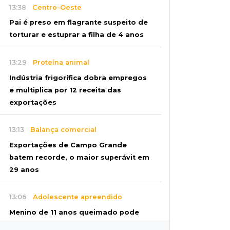
13:38
Centro-Oeste
Pai é preso em flagrante suspeito de
torturar e estuprar a filha de 4 anos
13:29
Proteína animal
Indústria frigorífica dobra empregos
e multiplica por 12 receita das
exportações
13:13
Balança comercial
Exportações de Campo Grande
batem recorde, o maior superávit em
29 anos
13:06
Adolescente apreendido
Menino de 11 anos queimado pode
precisar de hemodiálise; "só os pés