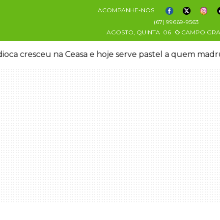
ACOMPANHE-NOS
(67) 99669-9563
AGOSTO, QUINTA
06
CAMPO GR
oca cresceu na Ceasa e hoje serve pastel a quem mad