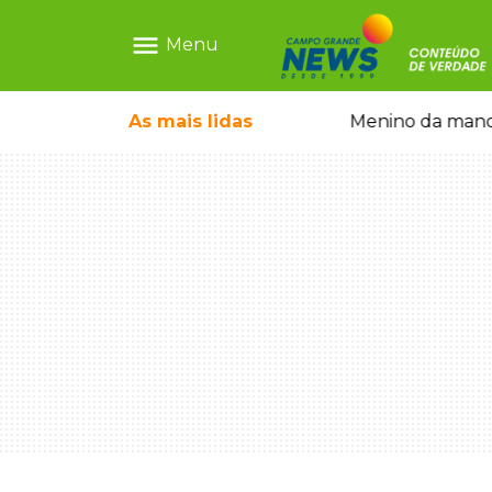
menu
Menu
ntre crianças brasileiras
As mais
lidas
Menino da mandi