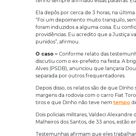
tenho sempre afirmado essas palavras. Eu s
Ela depôs por cerca de 3 horas, na última s
“Foi um depoimento muito tranquilo, se
foram induzidos a alguma coisa. Eu confi
providências. Eu acredito que a Justiça va
punidos”, afirmou.
O caso –
Conforme relato das testemunha
discutiu com o ex-prefeito na festa. A br
Alves (PSDB), anunciou que lançaria Doug
separada por outros frequentadores.
Depois disso, os relatos são de que Dinho
margens da rodovia com o carro Fiat Toro
tiros e que Dinho não teve nem
tempo
de
Dois policiais militares, Valdeci Alexandre
Malheiros dos Santos, de 33 anos, estão e
Testemunhas afirmam que eles trabalha