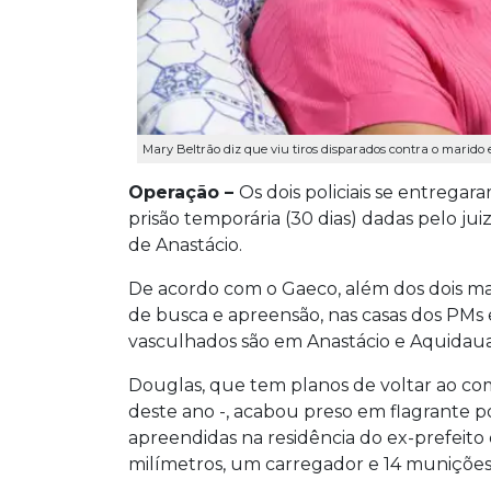
Mary Beltrão diz que viu tiros disparados contra o marido
Operação –
Os dois policiais se entreg
prisão temporária (30 dias) dadas pelo jui
de Anastácio.
De acordo com o Gaeco, além dos dois ma
de busca e apreensão, nas casas dos PMs 
vasculhados são em Anastácio e Aquidau
Douglas, que tem planos de voltar ao com
deste ano -, acabou preso em flagrante p
apreendidas na residência do ex-prefeito d
milímetros, um carregador e 14 muniçõe