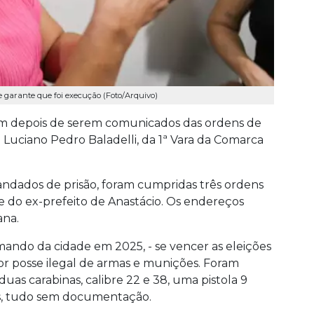
 e garante que foi execução (Foto/Arquivo)
aram depois de serem comunicados das ordens de
z Luciano Pedro Baladelli, da 1ª Vara da Comarca
ndados de prisão, foram cumpridas três ordens
e do ex-prefeito de Anastácio. Os endereços
ana.
ando da cidade em 2025, - se vencer as eleições
or posse ilegal de armas e munições. Foram
uas carabinas, calibre 22 e 38, uma pistola 9
s, tudo sem documentação.