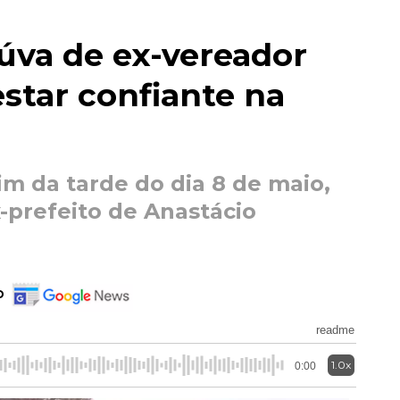
úva de ex-vereador
estar confiante na
fim da tarde do dia 8 de maio,
-prefeito de Anastácio
o
readme
1.0x
0:00