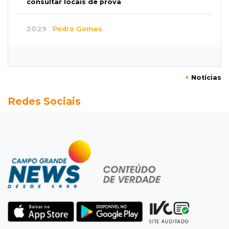
consultar locais de prova
20:29
Pedro Gomes
Jovem morre baleado e suspeita envolve
disputa entre facções rivais
+
Notícias
20:01
Futebol feminino
Redes Sociais
Pantanal treina em Goiânia antes de jogo que
vale acesso inédito à Série A2
19:44
Campeonato Brasileiro
Remo busca empate com Atlético-MG e segue
na zona de rebaixamento
19:27
Caso Ayla
Defesa diz que preso suspeito de sequestro
só emprestou casa a conhecido