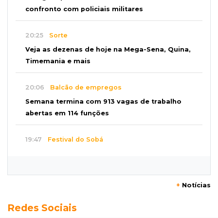
confronto com policiais militares
20:25
Sorte
Veja as dezenas de hoje na Mega-Sena, Quina,
Timemania e mais
20:06
Balcão de empregos
Semana termina com 913 vagas de trabalho
abertas em 114 funções
19:47
Festival do Sobá
Em visita à Feira Central, Riedel volta a
prometer apoio para revitalização
+
Notícias
19:28
Contravenção penal
Redes Sociais
STF suspende julgamento que pode definir
futuro do jogo do bicho no País