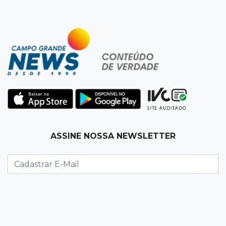
19:09
Cotação
Dólar fecha em queda a R$ 5,10 após taxa de
juros cair para 14%
18:44
Cidades
Taxa de homicídios cai na fronteira, assim
como as de estupros e roubos
18:21
Localização
ASSINE NOSSA NEWSLETTER
Prefeitura prevê R$ 297 mil para instalar 2,5
mil placas de ruas da Capital
18:03
Mais 3,8 mil km
Com empréstimo bilionário, MS planeja mais
que dobrar malha asfaltada até 2031