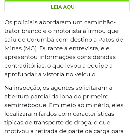
LEIA AQUI
A PRF prendeu um caminhoneiro de 37
anos com 149,4 kg de drogas escondidos
Os policiais abordaram um caminhão-
em carga de minério de ferro no km 708
trator branco e o motorista afirmou que
da BR-262, em Corumbá, nesta sexta-
saiu de Corumbá com destino a Patos de
feira (1º). A apreensão incluiu 138 kg de
Minas (MG). Durante a entrevista, ele
skunk, 10,3 kg de pasta base de cocaína e
apresentou informações consideradas
1,1 kg de haxixe. O motorista disse ter
recebido a carga de um desconhecido às
contraditórias, o que levou a equipe a
margens da rodovia. O caso foi
aprofundar a vistoria no veículo.
encaminhado à Polícia Federal.
Na inspeção, os agentes solicitaram a
abertura parcial da lona do primeiro
semirreboque. Em meio ao minério, eles
localizaram fardos com características
típicas de transporte de droga, o que
motivou a retirada de parte da carga para