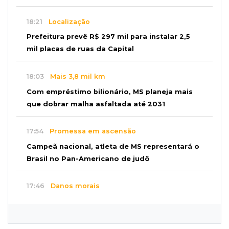
18:21
Localização
Prefeitura prevê R$ 297 mil para instalar 2,5
mil placas de ruas da Capital
18:03
Mais 3,8 mil km
Com empréstimo bilionário, MS planeja mais
que dobrar malha asfaltada até 2031
17:54
Promessa em ascensão
Campeã nacional, atleta de MS representará o
Brasil no Pan-Americano de judô
17:46
Danos morais
Grávida acha barata em hambúrguer e
restaurante terá de pagar R$ 6 mil