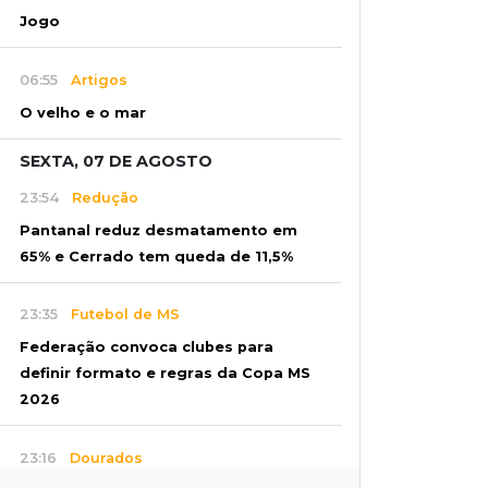
Jogo
06:55
Artigos
O velho e o mar
SEXTA, 07 DE AGOSTO
23:54
Redução
Pantanal reduz desmatamento em
65% e Cerrado tem queda de 11,5%
23:35
Futebol de MS
Federação convoca clubes para
definir formato e regras da Copa MS
2026
23:16
Dourados