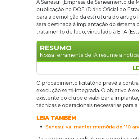
A Sanesul (Empresa de Saneamento de Mat
publicação no DOE (Diário Oficial do Estad
para a demolição da estrutura do antigo
será destinada à implantação do sistema 
tratamento de lodo, vinculado à ETA (Es
RESUMO
Nossa ferramenta de IA resume a notícia
LE
A Sanesul abriu licitação para a demo
Corumbá, para instalar um sistema de 
O procedimento licitatório prevê a cont
Tratamento de Água do município. A s
execução semi-integrada. O objetivo é e
propostas até o dia anterior. O contrat
existente do clube e viabilizar a implanta
projeto é financiado com recursos pró
técnicas e operacionais necessárias para
LEIA TAMBÉM
Sanesul vai manter memória de 110 an
De acordo com o edital, o escopo da cont