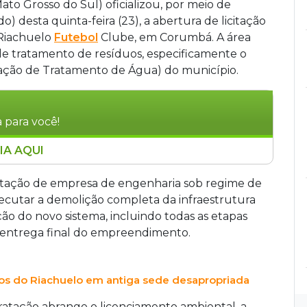
o Grosso do Sul) oficializou, por meio de
o) desta quinta-feira (23), a abertura de licitação
 Riachuelo
Futebol
Clube, em Corumbá. A área
de tratamento de resíduos, especificamente o
tação de Tratamento de Água) do município.
 para você!
IA AQUI
lição do antigo Riachuelo Futebol Clube, em
tratamento de lodo vinculado à Estação de
ratação de empresa de engenharia sob regime de
essão ocorre em 7 de julho de 2026, com
xecutar a demolição completa da infraestrutura
o terá vigência de oito meses e obras em cinco. O
ção do novo sistema, incluindo todas as etapas
prios e do FOCEM.
 a entrega final do empreendimento.
os do Riachuelo em antiga sede desapropriada
ratação abrange o licenciamento ambiental, a