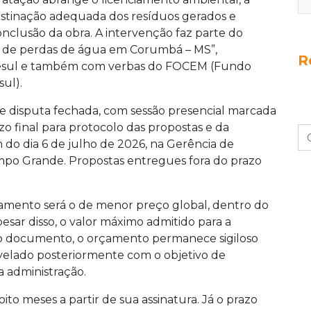
estinação adequada dos resíduos gerados e
onclusão da obra. A intervenção faz parte do
 de perdas de água em Corumbá – MS”,
R
anesul e também com verbas do FOCEM (Fundo
ul).
 de disputa fechada, com sessão presencial marcada
azo final para protocolo das propostas e da
 do dia 6 de julho de 2026, na Gerência de
ampo Grande. Propostas entregues fora do prazo
lgamento será o de menor preço global, dentro do
esar disso, o valor máximo admitido para a
 o documento, o orçamento permanece sigiloso
evelado posteriormente com o objetivo de
a administração.
oito meses a partir de sua assinatura. Já o prazo