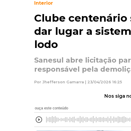
Interior
Clube centenário
dar lugar a siste
lodo
Sanesul abre licitação pa
responsável pela demoliçã
Por Jhefferson Gamarra | 23/04/2026 16:25
Nos siga n
ouça este conteúdo