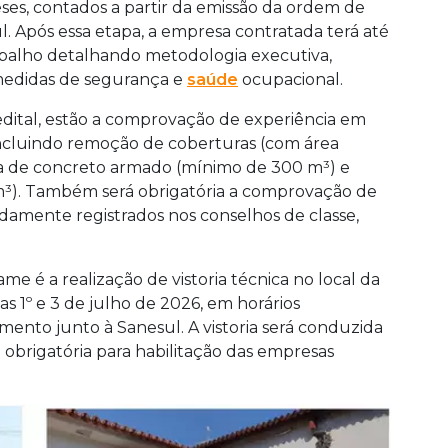
ses, contados a partir da emissão da ordem de
l. Após essa etapa, a empresa contratada terá até
abalho detalhando metodologia executiva,
e medidas de segurança e
saúde
ocupacional.
 edital, estão a comprovação de experiência em
incluindo remoção de coberturas (com área
a de concreto armado (mínimo de 300 m³) e
m³). Também será obrigatória a comprovação de
vidamente registrados nos conselhos de classe,
me é a realização de vistoria técnica no local da
ias 1º e 3 de julho de 2026, em horários
ento junto à Sanesul. A vistoria será conduzida
o obrigatória para habilitação das empresas