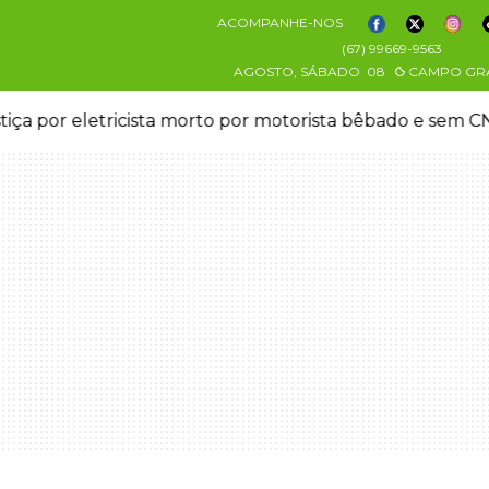
ACOMPANHE-NOS
(67) 99669-9563
AGOSTO, SÁBADO
08
CAMPO GR
stiça por eletricista morto por motorista bêbado e sem 