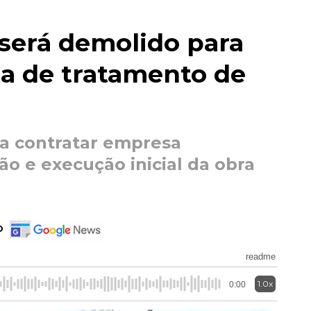
 será demolido para
ma de tratamento de
ra contratar empresa
o e execução inicial da obra
o
readme
1.0x
0:00