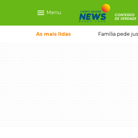
menu
Menu
o pai e morre a caminho do hospital
As mais
lidas
Família pede ju