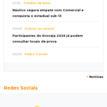
21:02
Futebol de base
Náutico segura empate com Comercial e
conquista o estadual sub-13
20:40
Acesso ao ensino
Participantes do Encceja 2026 já podem
consultar locais de prova
20:29
Pedro Gomes
Jovem morre baleado e suspeita envolve
disputa entre facções rivais
+
Notícias
20:01
Futebol feminino
Redes Sociais
Pantanal treina em Goiânia antes de jogo que
vale acesso inédito à Série A2
19:44
Campeonato Brasileiro