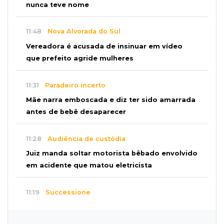
nunca teve nome
11:48
Nova Alvorada do Sul
Vereadora é acusada de insinuar em vídeo
que prefeito agride mulheres
11:31
Paradeiro incerto
Mãe narra emboscada e diz ter sido amarrada
antes de bebê desaparecer
11:28
Audiência de custódia
Juiz manda soltar motorista bêbado envolvido
em acidente que matou eletricista
11:19
Successione
Preso há quase 1 semana, ex-deputado Neno
Razuk tenta liberdade no STJ