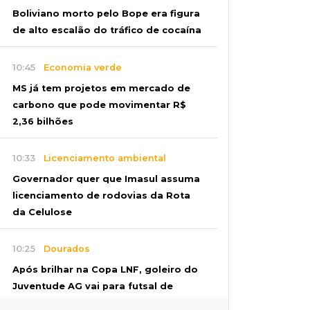
Boliviano morto pelo Bope era figura
de alto escalão do tráfico de cocaína
10:45
Economia verde
MS já tem projetos em mercado de
carbono que pode movimentar R$
2,36 bilhões
10:33
Licenciamento ambiental
Governador quer que Imasul assuma
licenciamento de rodovias da Rota
da Celulose
10:25
Dourados
Após brilhar na Copa LNF, goleiro do
Juventude AG vai para futsal de
Portugal