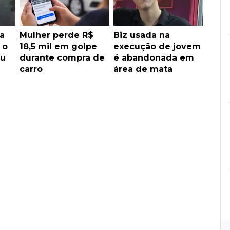
a
Mulher perde R$
Biz usada na
 o
18,5 mil em golpe
execução de jovem
ju
durante compra de
é abandonada em
carro
área de mata