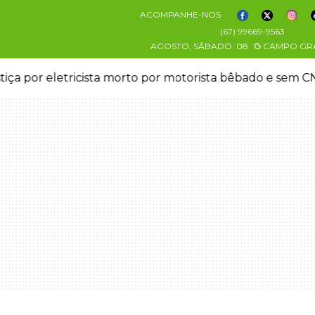
ACOMPANHE-NOS
(67) 99669-9563
AGOSTO, SÁBADO
08
CAMPO GR
stiça por eletricista morto por motorista bêbado e sem 