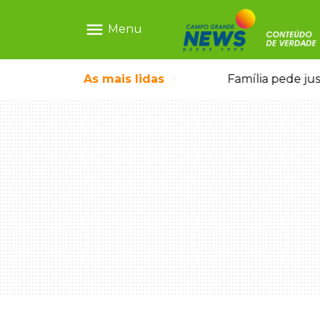
menu
Menu
o pai e morre a caminho do hospital
As mais
lidas
Família pede ju