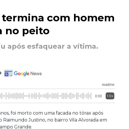
r termina com homem
 no peito
iu após esfaquear a vítima.
o
readme
1.0x
0:00
anos, foi morto com uma facada no tórax após
 Raimundo Justino, no bairro Vila Alvorada em
 Campo Grande.