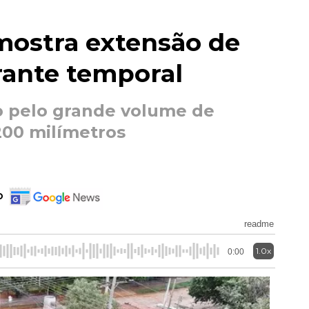
mostra extensão de
rante temporal
o pelo grande volume de
200 milímetros
o
readme
1.0x
0:00