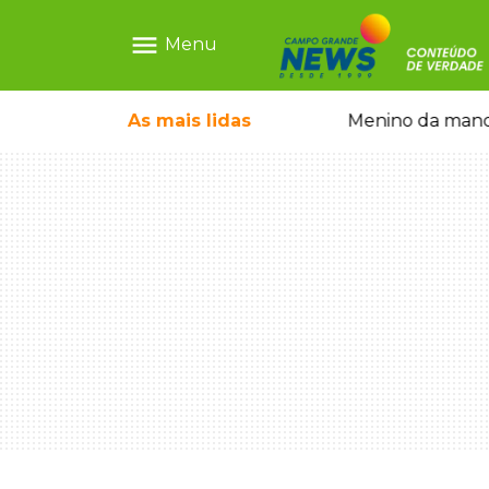
menu
Menu
Menino da mandioca cresceu na Ceasa e hoje serve 
As mais
lidas