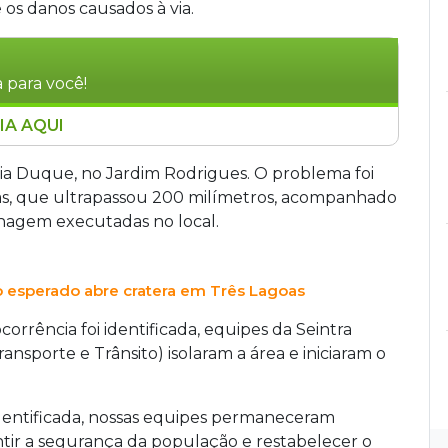
 os danos causados à via.
 para você!
IA AQUI
 200 milímetros em Três Lagoas no último fim
iu na Rua Manoel de Faria Duque, no Jardim
ia Duque, no Jardim Rodrigues. O problema foi
r obras de drenagem no local. Equipes da
s, que ultrapassou 200 milímetros, acompanhado
ros. Não houve registro de feridos.
nagem executadas no local.
 esperado abre cratera em Três Lagoas
orrência foi identificada, equipes da Seintra
ransporte e Trânsito) isolaram a área e iniciaram o
dentificada, nossas equipes permaneceram
antir a segurança da população e restabelecer o