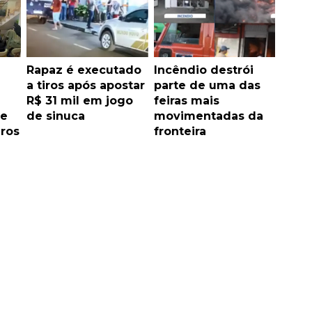
Rapaz é executado
Incêndio destrói
a tiros após apostar
parte de uma das
R$ 31 mil em jogo
feiras mais
 e
de sinuca
movimentadas da
iros
fronteira