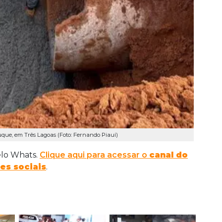
que, em Três Lagoas (Foto: Fernando Piauí)
elo Whats.
Clique aqui para acessar o
canal do
es sociais
.