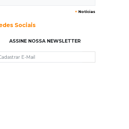
11:01
Operação Lívia
+
Notícias
Adolescente que morreu em desafio
era "escrava virtual", diz delegada
edes Sociais
10:56
Destruição
ASSINE NOSSA NEWSLETTER
Incêndio destrói parte de uma das
feiras mais movimentadas da
fronteira
10:53
Tentativa de feminicídio
"Ele pegou a motosserra para me
matar", afirma vítima durante júri do
ex
10:42
Tema complexo
Prefeitura retira projeto sobre leis
tributárias que travou pauta na