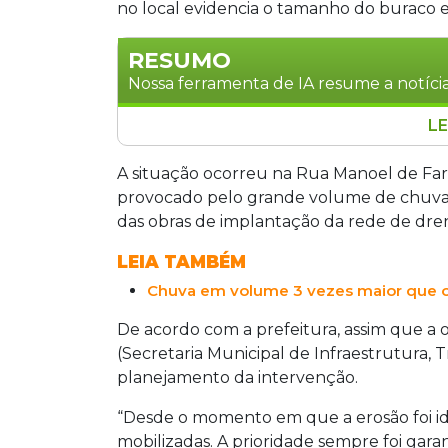
no local evidencia o tamanho do buraco e
RESUMO
Nossa ferramenta de IA resume a notícia
LE
Após fortes chuvas que ultrapassaram
de semana, uma grande cratera se abr
A situação ocorreu na Rua Manoel de Far
Rodrigues. O problema foi agravado po
provocado pelo grande volume de chuva
Seintra isolaram a área e iniciaram repa
das obras de implantação da rede de dre
LEIA TAMBÉM
Chuva em volume 3 vezes maior que o
De acordo com a prefeitura, assim que a oc
(Secretaria Municipal de Infraestrutura, T
planejamento da intervenção.
“Desde o momento em que a erosão foi i
mobilizadas. A prioridade sempre foi gar