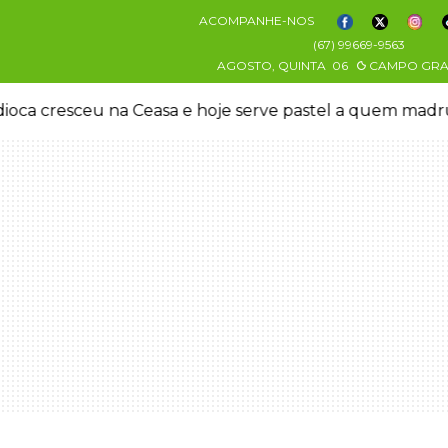
ACOMPANHE-NOS
(67) 99669-9563
AGOSTO, QUINTA
06
CAMPO GR
pastel a quem madruga
Paraguai fecha 11 farmácias