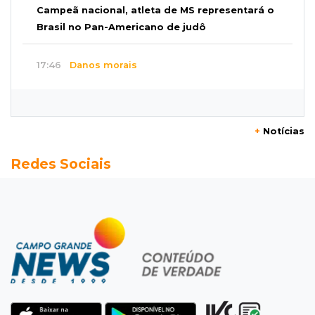
Campeã nacional, atleta de MS representará o
Brasil no Pan-Americano de judô
17:46
Danos morais
Grávida acha barata em hambúrguer e
restaurante terá de pagar R$ 6 mil
+
Notícias
17:32
Veja os horários
Redes Sociais
Velório de Luis Pedro Scalise será no Rubens
Gil de Camillo nesta sexta-feira
17:25
Operação Lívia
Nova lei pune deepfakes sexuais com crianças
e amplia investigação na internet
17:17
Quatro carros
Idoso sofre mal súbito enquanto dirigia e