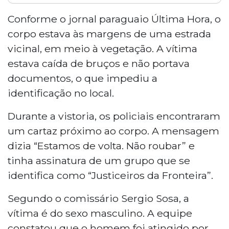
Homem foi encontrado morto com
marcas de tiros e um bilhete assinado por
Conforme o jornal paraguaio Última Hora, o
"Justiceiros da Fronteira" na região de
corpo estava às margens de uma estrada
Cerro Corai, próximo a Pedro Juan
vicinal, em meio à vegetação. A vítima
Caballero, município na fronteira com
estava caída de bruços e não portava
Ponta Porã, no Paraguai. O corpo estava
documentos, o que impediu a
às margens de uma estrada de terra, sem
documentos. A mensagem dizia
identificação no local.
"Estamos de volta. Não roubar". A polícia
Durante a vistoria, os policiais encontraram
investiga possível execução por grupo
organizado.
um cartaz próximo ao corpo. A mensagem
dizia “Estamos de volta. Não roubar” e
tinha assinatura de um grupo que se
identifica como “Justiceiros da Fronteira”.
Segundo o comissário Sergio Sosa, a
vítima é do sexo masculino. A equipe
constatou que o homem foi atingido por