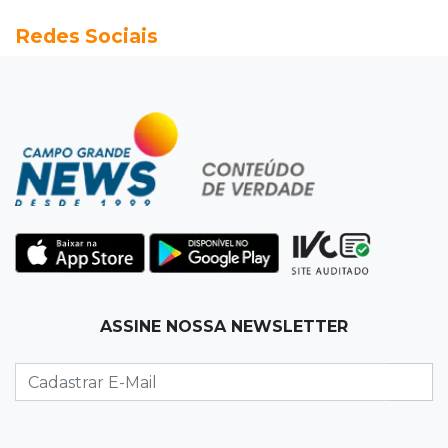
10:46
Eleições 2026
Redes Sociais
Federação oficializa Delcídio e disputa ao
governo de MS ganha 8º nome
10:39
Cidade Jardim
Empresária perde quase R$ 30 mil em golpe
da falsa oferta de empréstimo
10:23
Preocupação
Anvisa sobe alerta sobre testosterona sem
indicação como risco ao coração
10:18
Comércio exterior
ASSINE NOSSA NEWSLETTER
Superávit comercial de MS cresce 17,8% com
alta das exportações
10:13
Arte com a escrita