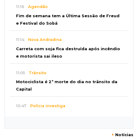
11:16
Agendão
Fim de semana tem a Última Sessão de Freud
e Festival do Sobá
11:14
Nova Andradina
Carreta com soja fica destruída após incêndio
e motorista sai ileso
11:05
Trânsito
Motociclista é 2ª morte do dia no trânsito da
Capital
10:47
Polícia investiga
Bebê some após mãe adolescente ir à casa de
mulher que conheceu na internet
+
Notícias