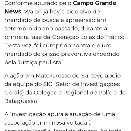
quarta-feira (3) em Bataguassu, no Mato
Conforme apurado pelo
Campo Grande
Grosso do Sul, durante a 2ª fase da
News
, Walan já havia sido alvo de
Operação Lojas do Tráfico, investigado
mandado de busca e apreensão em
por tráfico de drogas. A operação,
setembro do ano passado, durante a
deflagrada pela Polícia Civil de Presidente
primeira fase da Operação Lojas do Tráfico.
Epitácio (SP), resultou na expedição de 17
mandados de prisão. Ao todo, sete dos
Desta vez, foi cumprido contra ele um
nove investigados em liberdade foram
mandado de prisão preventiva expedido
capturados, enquanto dois permanecem
pela Justiça paulista.
foragidos.
A ação em Mato Grosso do Sul teve apoio
da equipe do SIG (Setor de Investigações
Gerais) da Delegacia Regional de Polícia de
Bataguassu.
A investigação apura a atuação de uma
associação criminosa voltada à
comercialização ilegal de drogas. Ao todo,