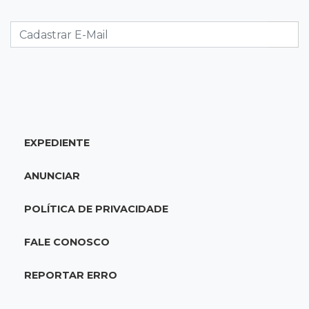
jogos neste sábado
07:48
Pele Vermelha, Corona, Valley...
Muita gente já passou a madrugada dentro da
imaginação de Scalise
07:45
José Marques
EXPEDIENTE
Agosto no Bosque reúne esporte, cultura e
prêmios
ANUNCIAR
07:33
Agenda
POLÍTICA DE PRIVACIDADE
Riedel vai a Brasília para reunião no Ministério
do Meio Ambiente
FALE CONOSCO
07:30
Post Patrocinado
REPORTAR ERRO
Indústria da construção impulsiona MS e abre