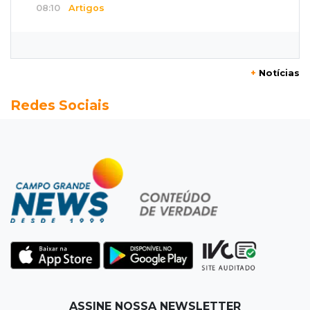
08:10
Artigos
O rebanho dos originais
08:06
De MS para o mundo
+
Notícias
Da pele para a tela, tatuadora de Campo
Redes Sociais
Grande expõe obras na Itália
08:00
Post Patrocinado
"Bota Fora" da Sofá Inbox reúne quatro
opções com 48% de desconto
07:58
Túnel do tempo
Fonte gigante fez supermercado em 1973 virar
passeio campo-grandense
07:49
Copa Pelezinho
ASSINE NOSSA NEWSLETTER
Torneio de futsal abre 34ª edição com quatro