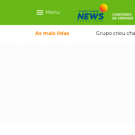
menu
Menu
icape deixou 4 mortos e 8 feridos
As mais
lidas
Grupo criou cha