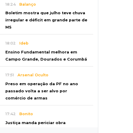
18:24
Balanço
Boletim mostra que julho teve chuva
irregular e déficit em grande parte de
MS
18:02
Ideb
Ensino Fundamental melhora em
Campo Grande, Dourados e Corumbá
17:51
Arsenal Oculto
Preso em operação da PF no ano
passado volta a ser alvo por
comércio de armas
17:42
Bonito
Justiça manda periciar obra
construída perto da Gruta do Lago