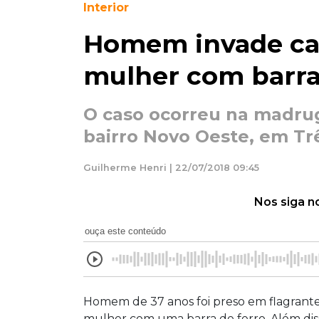
Interior
Homem invade cas
mulher com barra
O caso ocorreu na madru
bairro Novo Oeste, em Tr
Guilherme Henri | 22/07/2018 09:45
Nos siga n
ouça este conteúdo
Homem de 37 anos foi preso em flagrante 
mulher com uma barra de ferro. Além disso