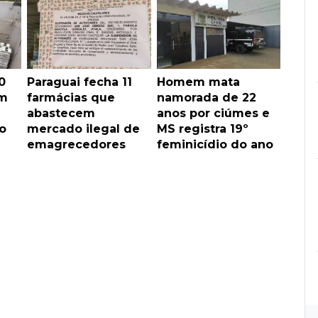
0
Paraguai fecha 11
Homem mata
em
farmácias que
namorada de 22
abastecem
anos por ciúmes e
o
mercado ilegal de
MS registra 19º
emagrecedores
feminicídio do ano