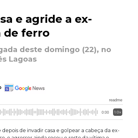
a e agride a ex-
 de ferro
gada deste domingo (22), no
ês Lagoas
o
readme
1.0x
0:00
depois de invadir casa e golpear a cabeça da ex-
, o agressor ainda socou o rosto da vítima e