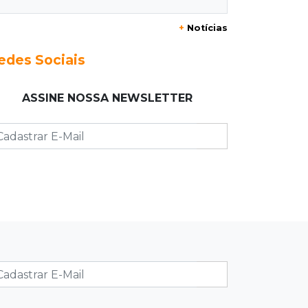
Azul
+
Notícias
17:42
Fronteira
edes Sociais
PRF encontra 420 kg de cocaína em
fundo falso e prende pai e filho
ASSINE NOSSA NEWSLETTER
17:31
Ensinar Juntos
A fragilização da verdade na era
digital
17:21
Ideb
Qualidade da educação avança em
MS e Ensino Médio sobe de 4,0 para
4,4
17:16
Justiça
TJMS reativa núcleos para destravar