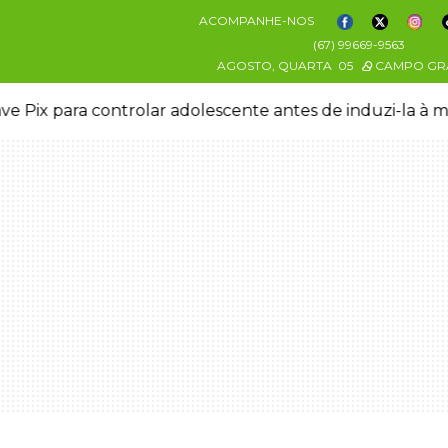
ACOMPANHE-NOS
(67) 99669-9563
AGOSTO, QUARTA
05
CAMPO GR
ve Pix para controlar adolescente antes de induzi-la à 