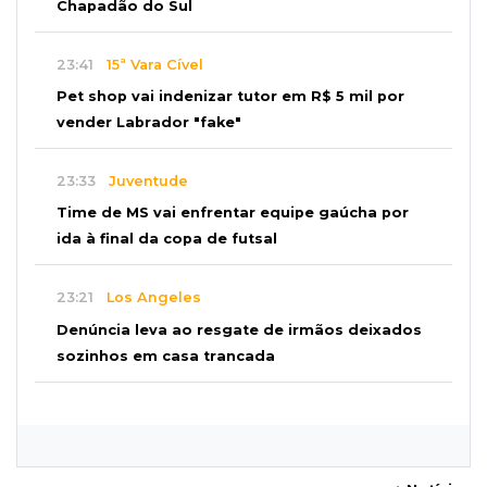
Chapadão do Sul
23:41
15ª Vara Cível
Pet shop vai indenizar tutor em R$ 5 mil por
vender Labrador "fake"
23:33
Juventude
Time de MS vai enfrentar equipe gaúcha por
ida à final da copa de futsal
23:21
Los Angeles
Denúncia leva ao resgate de irmãos deixados
sozinhos em casa trancada
23:17
Clima
Defesa Civil recomenda atenção em MS com
formação de ciclone bomba