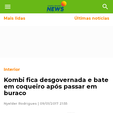
menu
search
Mais
lidas
Últimas notícias
Interior
Kombi fica desgovernada e bate
em coqueiro após passar em
buraco
Nyelder Rodrigues | 09/01/2017 21:55