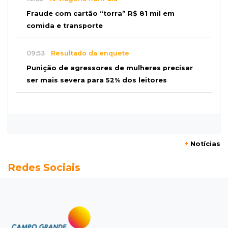
Fraude com cartão “torra” R$ 81 mil em
comida e transporte
09:53
Resultado da enquete
Punição de agressores de mulheres precisar
ser mais severa para 52% dos leitores
09:47
Automóvel roubado
Carro atravessa avenida, destrói garagem e é
abandonado após acidente
+
Notícias
09:34
3ª morte em 24 horas
Redes Sociais
Pedestre morre atropelado durante a
madrugada no Monte Castelo
09:24
Em Alagoas