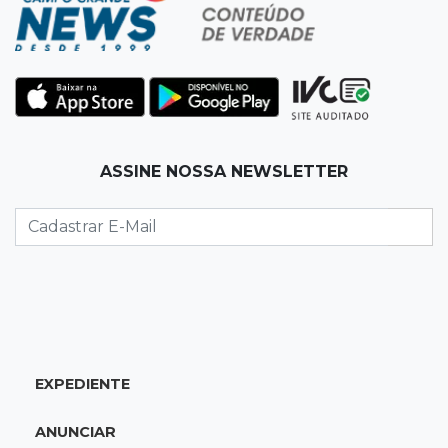
Atletas de MS intensificam preparação para
disputa do Brasileiro de Kung Fu
09:17
Jardim Manaíra
Idoso em bicicleta é atropelado por
motociclista que se filmava com celular
ASSINE NOSSA NEWSLETTER
09:08
Comércio na fronteira
Ponta Porã inicia regularização de boxes
comerciais na linha internacional
08:57
Neste sábado
Chegada de frente fria muda o tempo e
Maracaju amanhece com forte neblina
EXPEDIENTE
08:42
Agendão de jogos
ANUNCIAR
Clássico carioca é destaque na rodada do