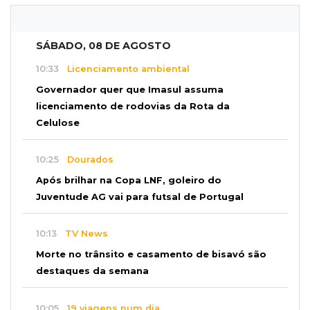
SÁBADO, 08 DE AGOSTO
10:33
Licenciamento ambiental
Governador quer que Imasul assuma
licenciamento de rodovias da Rota da
Celulose
10:25
Dourados
Após brilhar na Copa LNF, goleiro do
Juventude AG vai para futsal de Portugal
10:13
TV News
Morte no trânsito e casamento de bisavó são
destaques da semana
10:05
19 viagens num dia