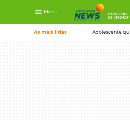
menu
Menu
As mais
lidas
Sapatos de marca e tamanco de Scheila Carvalho viram achados em Bazar de Cincão
Adolescente que