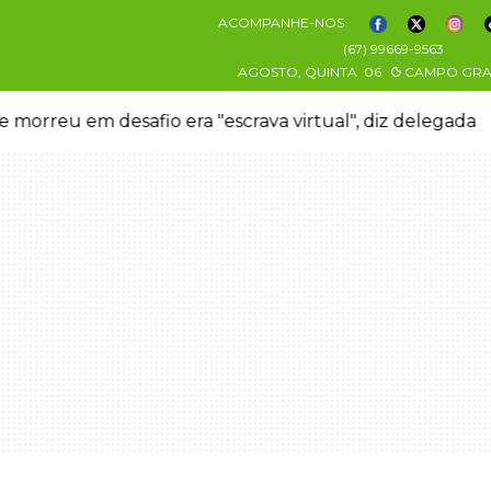
ACOMPANHE-NOS
(67) 99669-9563
AGOSTO, QUINTA
06
CAMPO GR
 morreu em desafio era "escrava virtual", diz delegada