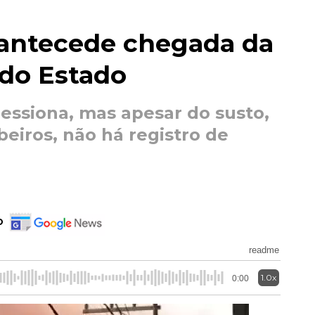
antecede chegada da
 do Estado
ssiona, mas apesar do susto,
iros, não há registro de
o
readme
1.0x
0:00