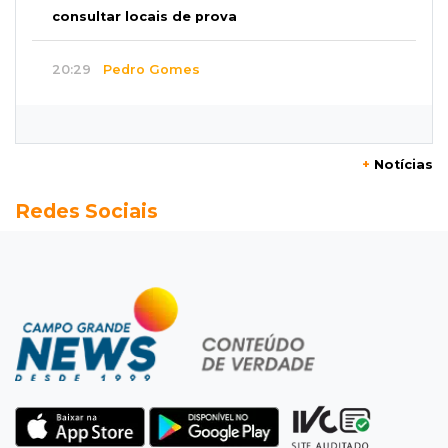
consultar locais de prova
20:29
Pedro Gomes
Jovem morre baleado e suspeita envolve
disputa entre facções rivais
+
Notícias
20:01
Futebol feminino
Redes Sociais
Pantanal treina em Goiânia antes de jogo que
vale acesso inédito à Série A2
19:44
Campeonato Brasileiro
Remo busca empate com Atlético-MG e segue
na zona de rebaixamento
19:27
Caso Ayla
Defesa diz que preso suspeito de sequestro
só emprestou casa a conhecido