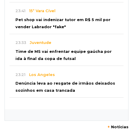
23:41
15ª Vara Cível
Pet shop vai indenizar tutor em R$ 5 mil por
vender Labrador "fake"
23:33
Juventude
Time de MS vai enfrentar equipe gaúcha por
ida à final da copa de futsal
23:21
Los Angeles
Denúncia leva ao resgate de irmãos deixados
sozinhos em casa trancada
23:17
Clima
Defesa Civil recomenda atenção em MS com
formação de ciclone bomba
+
Notícias