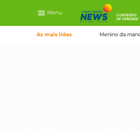
menu
Menu
ntre crianças brasileiras
As mais
lidas
Menino da mandi