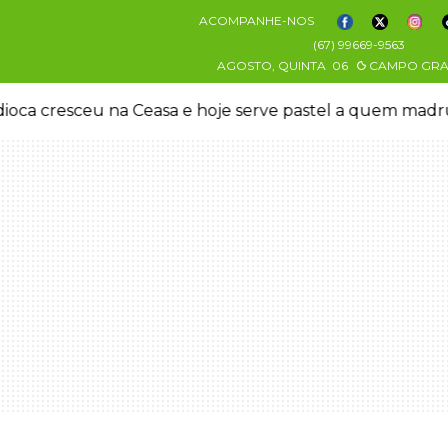
ACOMPANHE-NOS
(67) 99669-9563
AGOSTO, QUINTA
06
CAMPO GR
oca cresceu na Ceasa e hoje serve pastel a quem mad