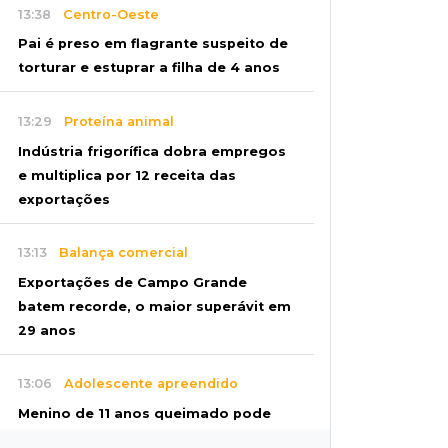
13:38
Centro-Oeste
Pai é preso em flagrante suspeito de
torturar e estuprar a filha de 4 anos
13:29
Proteína animal
Indústria frigorífica dobra empregos
e multiplica por 12 receita das
exportações
13:13
Balança comercial
Exportações de Campo Grande
batem recorde, o maior superávit em
29 anos
13:06
Adolescente apreendido
Menino de 11 anos queimado pode
precisar de hemodiálise; "só os pés