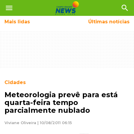
menu
search
Mais
lidas
Últimas notícias
Cidades
Meteorologia prevê para está
quarta-feira tempo
parcialmente nublado
Viviane Oliveira | 10/08/2011 06:15