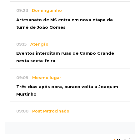
09:23
Dominguinho
Artesanato de MS entra em nova etapa da
turnê de João Gomes
09:15
Atenção
Eventos interditam ruas de Campo Grande
nesta sexta-feira
09:09
Mesmo lugar
Três dias após obra, buraco volta a Joaquim
Murtinho
09:00
Post Patrocinado
Chanton celebra Dia dos Pais com cestas, kits
e tortas especiais