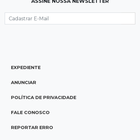
ASSINE NOSSA NEWSLETTER
13:34
Rio Verde do MT
Um dia após matar companheira, homem se
entrega e acaba preso por feminicídio
13:25
Nova Ala
Hospital de Câncer inaugura 20 leitos de UTI e
amplia capacidade para pacientes
EXPEDIENTE
13:17
Depoimento contraditório
ANUNCIAR
Recém-nascida desaparecida foi entregue
para pagar dívida do pai com facção
POLÍTICA DE PRIVACIDADE
13:08
Investigação
FALE CONOSCO
Filha denuncia coronel da reserva da PM por
estupros desde infância
REPORTAR ERRO