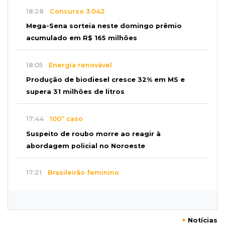
18:28
Concurso 3.042
Mega-Sena sorteia neste domingo prêmio
acumulado em R$ 165 milhões
18:05
Energia renovável
Produção de biodiesel cresce 32% em MS e
supera 31 milhões de litros
17:44
100º caso
Suspeito de roubo morre ao reagir à
abordagem policial no Noroeste
17:21
Brasileirão feminino
Palmeiras empata fora de casa e Bahia vence
com dois gols de Raquel
+
Notícias