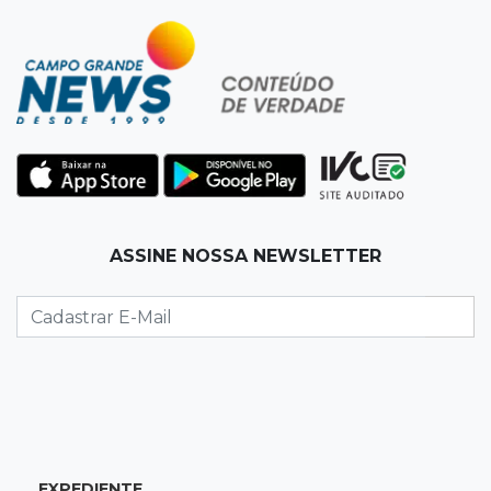
16:08
Regularização
Detran oferece serviços de transferência e
emissão de documentos em mega feirão
15:57
Atenção
Anvisa barra “emagrecedores” sem registro e
alerta para testosterona falsificada
15:50
Eleições 2026
ASSINE NOSSA NEWSLETTER
"Política se faz cumprindo acordos", diz
Reinaldo Azambuja sobre ampla aliança
15:44
Em tramitação
Projeto em MS quer barrar artistas que
divulgam bets em eventos públicos
EXPEDIENTE
15:37
Versão de defesa