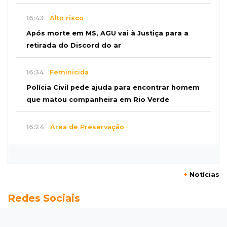
16:43
Alto risco
Após morte em MS, AGU vai à Justiça para a
retirada do Discord do ar
16:34
Feminicida
Polícia Civil pede ajuda para encontrar homem
que matou companheira em Rio Verde
16:24
Área de Preservação
Justiça condena empresário por construção
de usina hidrelétrica ilegal em APP
+
Notícias
16:15
Sem oxigênio
Redes Sociais
Trabalhadores passam mal dentro de caixa-
d'água em obra do Belas Artes