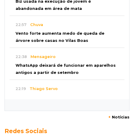
Biz usada na execução de jovem é
abandonada em área de mata
22:57
Chuva
Vento forte aumenta medo de queda de
árvore sobre casas no Vilas Boas
22:38
Mensageiro
WhatsApp deixará de funcionar em aparelhos
antigos a partir de setembro
22:19
Thiago Servo
Sertanejo desiste de ação de R$ 12 milhões
por pagar pensão sem ser pai
+
Notícias
21:50
Balcão de empregos
Redes Sociais
Semana vai começar com 909 novas