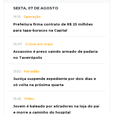
SEXTA, 07 DE AGOSTO
16:15
Operação
Prefeitura firma contrato de R$ 25 milhões
para tapa-buracos na Capital
16:07
Crime em maio
Assassino é preso saindo armado de padaria
no Taveirópolis
15:53
Feriadão
Justiça suspende expediente por dois dias e
só volta na próxima quarta
15:45
Vídeo
Jovem é baleado por atiradores na loja do pai
e morre a caminho do hospital