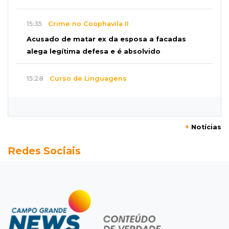
15:35
Crime no Coophavila II
Acusado de matar ex da esposa a facadas
alega legítima defesa e é absolvido
15:28
Curso de Linguagens
UEMS abre inscrições para voluntários
ensinarem português a estrangeiros
+
Notícias
15:15
Pegue o guarda-chuva
Redes Sociais
Chuva chega à Capital e antecipa mudança no
tempo prevista para o fim de semana
15:03
Dados públicos
Fábio Trad declara R$ 3,67 milhões em bens,
55% a mais que em 2022