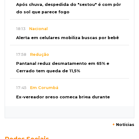
Após chuva, despedida do "sextou" é com pôr
do sol que parece fogo
18:13
Nacional
Alerta em celulares mobiliza buscas por bebê
17:58
Redução
Pantanal reduz desmatamento em 65% e
Cerrado tem queda de 11,5%
17:45
Em Corumbá
Ex-vereador preso começa briga durante
banho de sol e leva socos de detento
17:31
Dourados
+
Notícias
Vídeo mostra jovem sendo executado com
Redes Sociais
tiro na cabeça em loja do pai