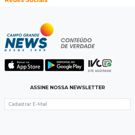
17:24
Recursos
Governo libera R$ 433 mil a Deodápolis após
temporal de granizo causar estragos
17:17
Em investigação
Pai de bebê desaparecida vai à polícia e nega
ser membro de facção
17:12
"Meu irmão não volta mais"
ASSINE NOSSA NEWSLETTER
Família pede justiça por eletricista morto por
motorista bêbado e sem CNH
17:01
Transferidos
Mandantes de mortes em guerra de facções
vão para presídio federal