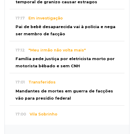
temporal de granizo causar estragos
17:17
Em investigação
Pai de bebê desaparecida vai à polícia e nega
ser membro de facção
17:12
"Meu irmão não volta mais"
Família pede justiça por eletricista morto por
motorista bêbado e sem CNH
17:01
Transferidos
Mandantes de mortes em guerra de facções
vão para presídio federal
17:00
Vila Sobrinho
Uno capota e Gol invade terreno em acidente
próximo à Praça do Papa