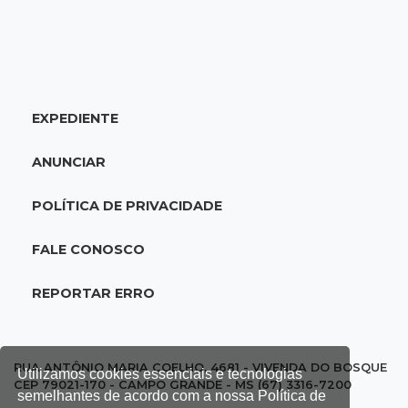
16:15
Operação
Prefeitura firma contrato de R$ 25 milhões
para tapa-buracos na Capital
EXPEDIENTE
16:07
Crime em maio
Assassino é preso saindo armado de padaria
ANUNCIAR
no Taveirópolis
POLÍTICA DE PRIVACIDADE
15:53
Feriadão
Justiça suspende expediente por dois dias e
FALE CONOSCO
só volta na próxima quarta
REPORTAR ERRO
15:45
Vídeo
Jovem é baleado por atiradores na loja do pai
e morre a caminho do hospital
RUA ANTÔNIO MARIA COELHO, 4681 - VIVENDA DO BOSQUE
Utilizamos cookies essenciais e tecnologias
CEP 79021-170 - CAMPO GRANDE - MS (67) 3316-7200
semelhantes de acordo com a nossa Política de