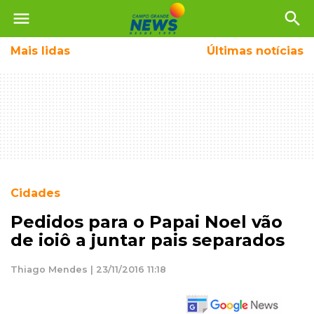
menu
search
Mais
lidas
Últimas notícias
Cidades
Pedidos para o Papai Noel vão
de ioiô a juntar pais separados
Thiago Mendes | 23/11/2016 11:18