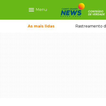
menu
Menu
 21 anos morto a facada
As mais
lidas
Rastreamento de