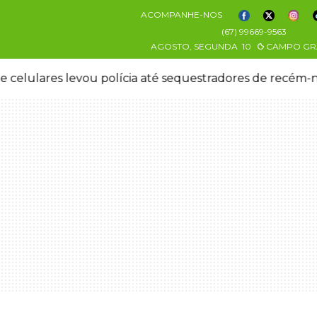
ACOMPANHE-NOS
(67) 99669-9563
AGOSTO, SEGUNDA
10
CAMPO GR
 celulares levou polícia até sequestradores de recém-n