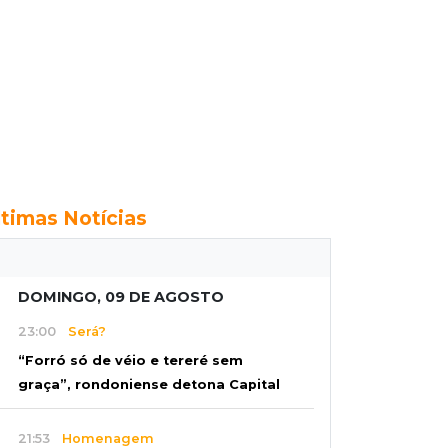
ltimas Notícias
DOMINGO, 09 DE AGOSTO
23:00
Será?
“Forró só de véio e tereré sem
graça”, rondoniense detona Capital
21:53
Homenagem