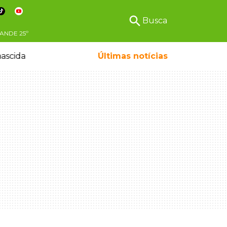
search
Busca
ANDE
25º
ascida
Últimas notícias