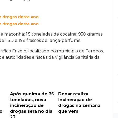
e drogas deste ano
e drogas deste ano
 de maconha; 1,5 toneladas de cocaína; 950 gramas
 de LSD e 198 frascos de lança-perfume.
rífico Frizelo, localizado no município de Terenos,
e autoridades e fiscais da Vigilância Sanitária da
Após queima de 35
Denar realiza
toneladas, nova
incineração de
incineração de
drogas na semana
o
drogas será no dia
que vem
23