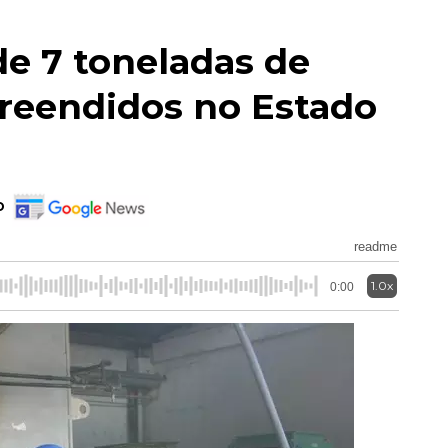
de 7 toneladas de
reendidos no Estado
o
readme
1.0x
0:00