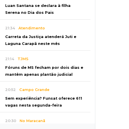
Luan Santana se declara à filha
Serena no Dia dos Pais
21:34
Atendimento
Carreta da Justiça atenderá Juti e
Laguna Carapã neste mês
21:14
TJMS
Fóruns de MS fecham por dois dias e
mantêm apenas plantão judicial
20:52
Campo Grande
Sem experiência? Funsat oferece 611
vagas nesta segunda-feira
20:30
No Maracanã