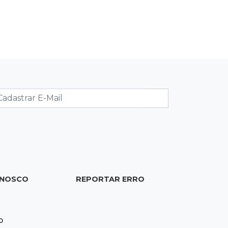
mantém 3º lugar no Brasileirão
18:51
Oportunidades
UEMS está com seleções para
professores com salários de até R$
10,2 mil
18:33
Em 2022
Homem que ajudou a sequestrar
bebê matou adolescente atropelada
no Amazonas
18:15
Nubank Parque
ONOSCO
REPORTAR ERRO
Palmeiras e Inter ficam no 0 a 0 pela
22ª rodada do Brasileirão
17:58
Gratuitas
0