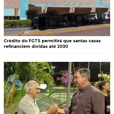
Crédito do FGTS permitirá que santas casas
refinanciem dívidas até 2030