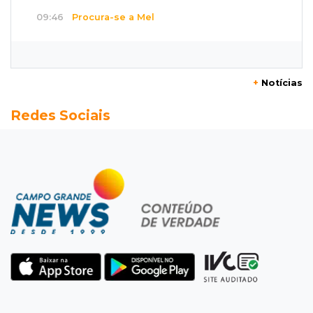
09:46
Procura-se a Mel
Gatinha arisca desapareceu há 3 dias bairro
Vilas Boas e tutora pede ajuda
+
Notícias
09:33
Tráfico na fronteira
Redes Sociais
Juiz decreta preventiva de pai e filho flagrados
com 420 quilos de cocaína
09:23
Dominguinho
Artesanato de MS entra em nova etapa da
turnê de João Gomes
09:15
Atenção
Eventos interditam ruas de Campo Grande
nesta sexta-feira