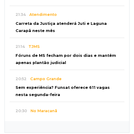
21:34
Atendimento
Carreta da Justiça atenderá Juti e Laguna
Carapã neste mês
21:14
TJMS
Fóruns de MS fecham por dois dias e mantêm
apenas plantão judicial
20:52
Campo Grande
Sem experiência? Funsat oferece 611 vagas
nesta segunda-feira
20:30
No Maracanã
Flamengo vence Vitória por 2 a 0 e encurta
distância para o líder