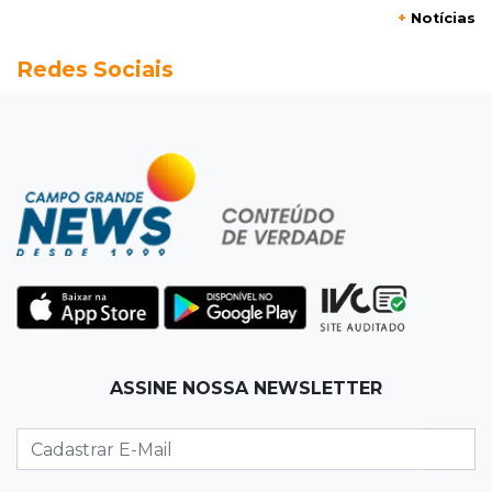
+
Notícias
20:13
Empregos
Redes Sociais
Seleções em MS têm salários de até R$ 8,2 mil;
veja oportunidades
19:50
Jardim Itatiaia
Vigia é amarrado durante roubo de carro e
dois caminhões em pátio
19:35
Bragança Paulista
Corinthians vence Bragantino por 2 a 0 e sobe
para 7º no Brasileirão
19:12
Na Vila Belmiro
ASSINE NOSSA NEWSLETTER
Athletico vence Santos por 2 a 0 e mantém 3º
lugar no Brasileirão