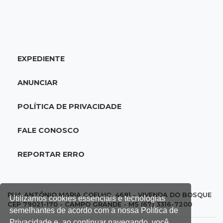
18:51
Oportunidades
UEMS está com seleções para professores
com salários de até R$ 10,2 mil
EXPEDIENTE
18:33
Em 2022
Homem que ajudou a sequestrar bebê matou
ANUNCIAR
adolescente atropelada no Amazonas
POLÍTICA DE PRIVACIDADE
18:15
Nubank Parque
Palmeiras e Inter ficam no 0 a 0 pela 22ª
FALE CONOSCO
rodada do Brasileirão
REPORTAR ERRO
17:58
Gratuitas
Justiça homologa acordo para castração de
1% da população de pets na Capital
RUA ANTÔNIO MARIA COELHO, 4681 - VIVENDA DO BOSQUE
Utilizamos cookies essenciais e tecnologias
CEP 79021-170 - CAMPO GRANDE - MS (67) 3316-7200
semelhantes de acordo com a nossa Política de
17:32
Arena Fonte Nova
Privacidade e, ao continuar navegando, você