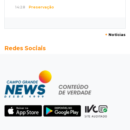
14:28
Preservação
Ladário abre consulta para criação do Parque
Natural Pérola do Pantanal
+
Notícias
13:52
Corumbá
Redes Sociais
Pantaneiro que salvou fazenda com diques
vira personagem de livro
13:34
Operação Lívia
Discord é investigado por falha na proteção
de menores após morte de adolescente
13:33
Produção artesanal
MS chega a 25 cachaças registradas e amplia
número de produtores em 67%