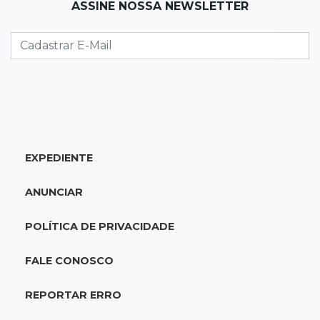
13:12
Fraude eletrônica
ASSINE NOSSA NEWSLETTER
Idoso tem R$ 39,7 mil retirados da conta em
transferências misteriosas
13:00
Artigos
O crescimento descontrolado das big techs
12:55
Ventania
EXPEDIENTE
Árvore cai, bloqueia avenida e deixa comércio
sem energia em Campo Grande
ANUNCIAR
12:34
Fogo e fumaça
POLÍTICA DE PRIVACIDADE
"Foi mal": mulher coloca fogo em terreno e
causa incêndio no Santo Amaro
FALE CONOSCO
12:10
Direito
REPORTAR ERRO
Inteligência Artificial avança na advocacia e