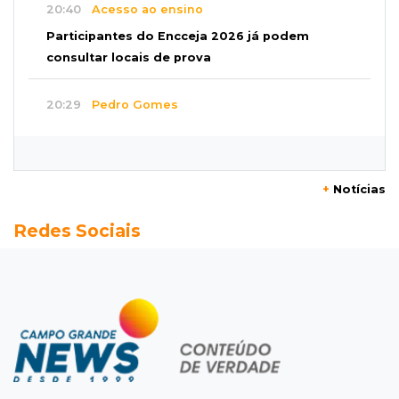
20:40
Acesso ao ensino
Participantes do Encceja 2026 já podem
consultar locais de prova
20:29
Pedro Gomes
Jovem morre baleado e suspeita envolve
disputa entre facções rivais
+
Notícias
20:01
Futebol feminino
Redes Sociais
Pantanal treina em Goiânia antes de jogo que
vale acesso inédito à Série A2
19:44
Campeonato Brasileiro
Remo busca empate com Atlético-MG e segue
na zona de rebaixamento
19:27
Caso Ayla