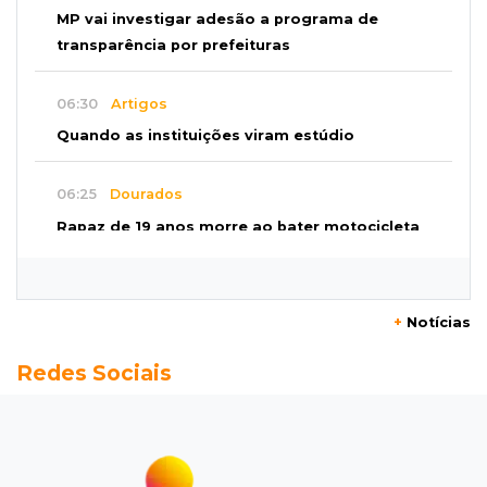
MP vai investigar adesão a programa de
transparência por prefeituras
06:30
Artigos
Quando as instituições viram estúdio
06:25
Dourados
Rapaz de 19 anos morre ao bater motocicleta
em caminhão estacionado
06:12
Previsão do tempo
+
Notícias
Instabilidade avança sobre MS nesta sexta e
Redes Sociais
nova frente fria chega no domingo
06:02
Editorial
As tragédias mostram que o maior perigo da
internet quase nunca está à vista