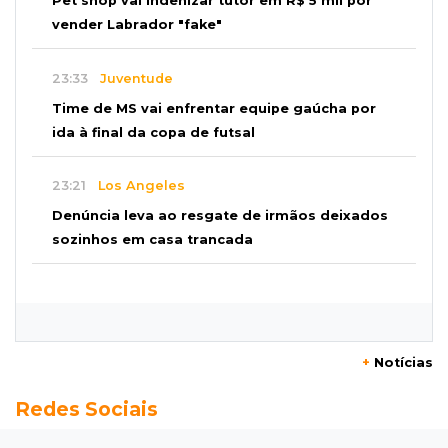
Pet shop vai indenizar tutor em R$ 5 mil por
vender Labrador "fake"
23:33
Juventude
Time de MS vai enfrentar equipe gaúcha por
ida à final da copa de futsal
23:21
Los Angeles
Denúncia leva ao resgate de irmãos deixados
sozinhos em casa trancada
23:17
Clima
Defesa Civil recomenda atenção em MS com
formação de ciclone bomba
+
Notícias
23:00
Ideb
Redes Sociais
Entre escolas com nota divulgada, 3 estaduais