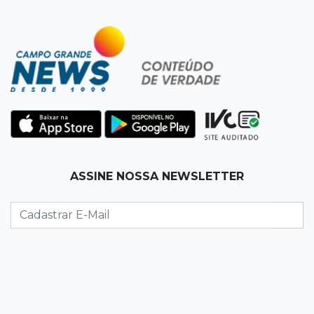
lideram o Ensino Médio na Capital
22:57
Chapadão do Sul
Homem é baleado após apontar revólver para
policiais militares
22:42
Resumão
Palmeiras e Vasco confirmam vagas nas
quartas da Copa do Brasil
ASSINE NOSSA NEWSLETTER
22:26
Eleições 2026
Eleitorado aprova teste da urna, mas diz que
colinha será "fundamental"
22:05
Sidrolândia
Briga termina com homem de 35 anos
assassinado a facadas