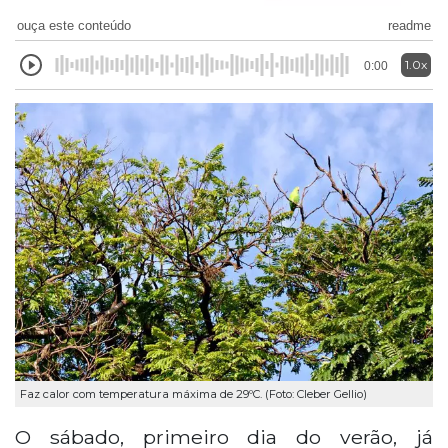
ouça este conteúdo
readme
1.0x
0:00
Faz calor com temperatura máxima de 29ºC. (Foto: Cleber Gellio)
O sábado, primeiro dia do verão, já