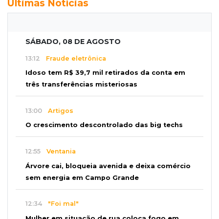
Últimas Notícias
SÁBADO, 08 DE AGOSTO
13:12
Fraude eletrônica
Idoso tem R$ 39,7 mil retirados da conta em
três transferências misteriosas
13:00
Artigos
O crescimento descontrolado das big techs
12:55
Ventania
Árvore cai, bloqueia avenida e deixa comércio
sem energia em Campo Grande
12:34
"Foi mal"
Mulher em situação de rua coloca fogo em