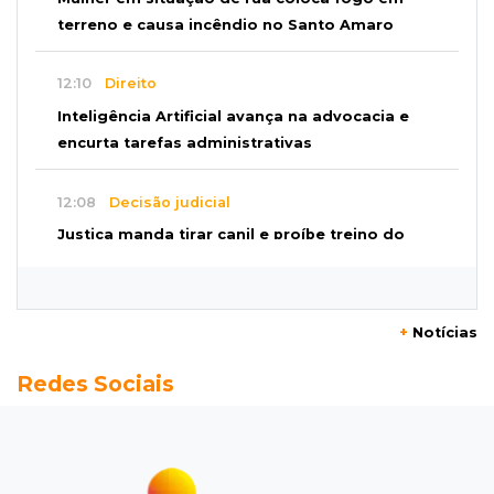
terreno e causa incêndio no Santo Amaro
12:10
Direito
Inteligência Artificial avança na advocacia e
encurta tarefas administrativas
12:08
Decisão judicial
Justiça manda tirar canil e proíbe treino do
Choque ao lado de condomínio
11:56
Esquecidos
+
Notícias
Primeiro corpo do “cemitério de Nando”
Redes Sociais
nunca teve nome
11:48
Nova Alvorada do Sul
Vereadora é acusada de insinuar em vídeo