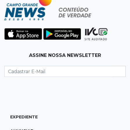
que prefeito agride mulheres
11:31
Paradeiro incerto
Mãe narra emboscada e diz ter sido amarrada
antes de bebê desaparecer
11:28
Audiência de custódia
ASSINE NOSSA NEWSLETTER
Juiz manda soltar motorista bêbado envolvido
em acidente que matou eletricista
11:19
Successione
Preso há quase 1 semana, ex-deputado Neno
Razuk tenta liberdade no STJ
11:07
Novo cenário
EXPEDIENTE
Acrissul atribui queda do rebanho em MS a
ciclo pecuário e uso da terra