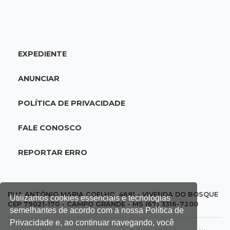
13:08
Investigação
Filha denuncia coronel da reserva da PM por
estupros desde infância
EXPEDIENTE
13:00
Artigos
ANUNCIAR
Profissionais da Educação: aqueles que fazem
da escola um lugar de transformação
POLÍTICA DE PRIVACIDADE
12:54
Combustíveis
FALE CONOSCO
Venda de diesel em MS bate recorde no
primeiro semestre de 2026
REPORTAR ERRO
12:41
Podcast
Adolescente em Unei custa mais que
RUA ANTÔNIO MARIA COELHO, 4681 - VIVENDA DO BOSQUE
Utilizamos cookies essenciais e tecnologias
mensalidade de Medicina, compara secretário
CEP 79021-170 - CAMPO GRANDE - MS (67) 3316-7200
semelhantes de acordo com a nossa Política de
Privacidade e, ao continuar navegando, você