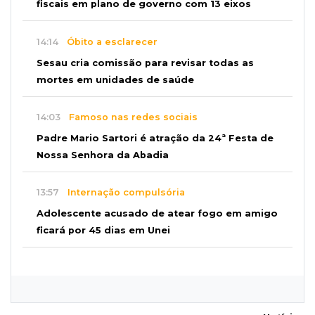
fiscais em plano de governo com 13 eixos
14:14
Óbito a esclarecer
Sesau cria comissão para revisar todas as
mortes em unidades de saúde
14:03
Famoso nas redes sociais
Padre Mario Sartori é atração da 24ª Festa de
Nossa Senhora da Abadia
13:57
Internação compulsória
Adolescente acusado de atear fogo em amigo
ficará por 45 dias em Unei
13:46
"Descaracterizado"
Após emendas, prefeitura vai reformular
projeto de mudanças nas leis tributárias