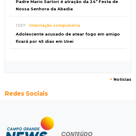
Padre Mario Sartori é atração da 24ª Festa de
Nossa Senhora da Abadia
13:57
Internação compulsória
Adolescente acusado de atear fogo em amigo
ficará por 45 dias em Unei
13:46
"Descaracterizado"
Após emendas, prefeitura vai reformular
projeto de mudanças nas leis tributárias
+
Notícias
13:40
Indústria
Redes Sociais
Mineração ganha força, gera mais empregos e
impulsiona exportações de MS
13:34
Rio Verde do MT
Um dia após matar companheira, homem se