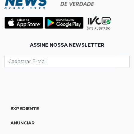
entrega e acaba preso por feminicídio
13:25
Nova Ala
Hospital de Câncer inaugura 20 leitos de UTI e
amplia capacidade para pacientes
ASSINE NOSSA NEWSLETTER
13:17
Depoimento contraditório
Recém-nascida desaparecida foi entregue
para pagar dívida do pai com facção
13:08
Investigação
Filha denuncia coronel da reserva da PM por
estupros desde infância
EXPEDIENTE
13:00
Artigos
ANUNCIAR
Profissionais da Educação: aqueles que fazem
da escola um lugar de transformação