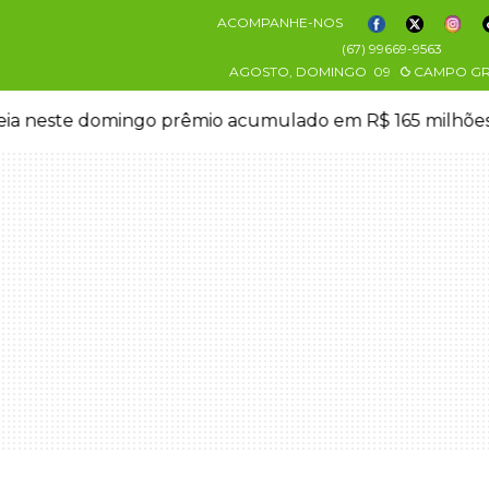
ACOMPANHE-NOS
(67) 99669-9563
AGOSTO, DOMINGO
09
CAMPO G
eia neste domingo prêmio acumulado em R$ 165 milhõe