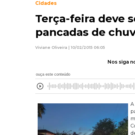
Cidades
Terça-feira deve s
pancadas de chu
Viviane Oliveira | 10/02/2015 06:05
Nos siga n
ouça este conteúdo
A
p
m
C
d