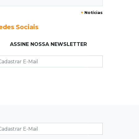
20:29
Pedro Gomes
+
Notícias
Jovem morre baleado e suspeita
envolve disputa entre facções rivais
edes Sociais
20:01
Futebol feminino
ASSINE NOSSA NEWSLETTER
Pantanal treina em Goiânia antes de
jogo que vale acesso inédito à Série
A2
19:44
Campeonato Brasileiro
Remo busca empate com Atlético-MG
e segue na zona de rebaixamento
19:27
Caso Ayla
Defesa diz que preso suspeito de
sequestro só emprestou casa a
conhecido