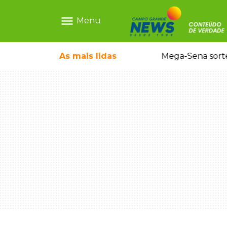
menu
Menu
o em sequestro de bebê na Capital
As mais
lidas
Mega-Sena sort