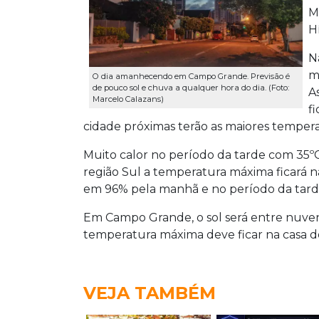
M
H
N
m
O dia amanhecendo em Campo Grande. Previsão é
de pouco sol e chuva a qualquer hora do dia. (Foto:
A
Marcelo Calazans)
f
cidade próximas terão as maiores tempera
Muito calor no período da tarde com 35º
região Sul a temperatura máxima ficará na
em 96% pela manhã e no período da tard
Em Campo Grande, o sol será entre nuven
temperatura máxima deve ficar na casa d
VEJA TAMBÉM