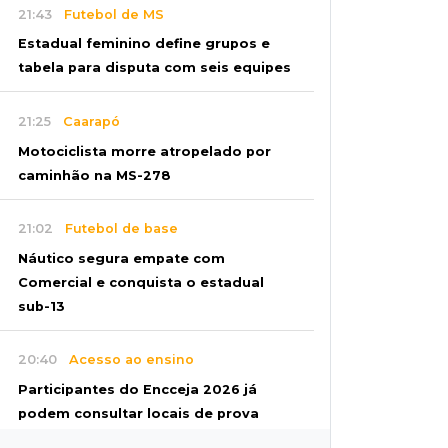
21:43
Futebol de MS
Estadual feminino define grupos e
tabela para disputa com seis equipes
21:25
Caarapó
Motociclista morre atropelado por
caminhão na MS-278
21:02
Futebol de base
Náutico segura empate com
Comercial e conquista o estadual
sub-13
20:40
Acesso ao ensino
Participantes do Encceja 2026 já
podem consultar locais de prova