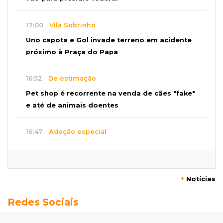
17:00
Vila Sobrinho
Uno capota e Gol invade terreno em acidente
próximo à Praça do Papa
16:52
De estimação
Pet shop é recorrente na venda de cães "fake"
e até de animais doentes
16:47
Adoção especial
Cachorrinho que perdeu um olho espera por
novo lar no CCZ
+
Notícias
16:30
Rio Anhanduí
Redes Sociais
Cágado surge na Ernesto Geisel e motorista
encara barranco para ajudar