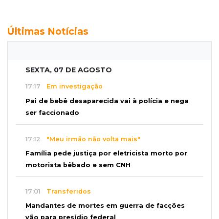
Últimas Notícias
SEXTA, 07 DE AGOSTO
17:17
Em investigação
Pai de bebê desaparecida vai à polícia e nega
ser faccionado
17:12
"Meu irmão não volta mais"
Família pede justiça por eletricista morto por
motorista bêbado e sem CNH
17:01
Transferidos
Mandantes de mortes em guerra de facções
vão para presídio federal