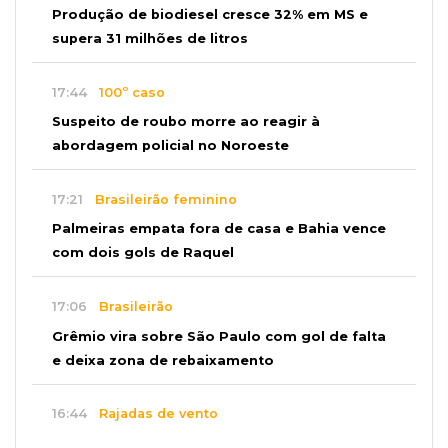
Produção de biodiesel cresce 32% em MS e
supera 31 milhões de litros
17:44
100º caso
Suspeito de roubo morre ao reagir à
abordagem policial no Noroeste
17:21
Brasileirão feminino
Palmeiras empata fora de casa e Bahia vence
com dois gols de Raquel
17:06
Brasileirão
Grêmio vira sobre São Paulo com gol de falta
e deixa zona de rebaixamento
16:44
Rajadas de vento
Inmet faz alerta de vendaval e tempestade