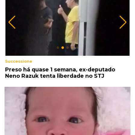
Successione
3
e
Preso há quase 1 semana, ex-deputado
P
Neno Razuk tenta liberdade no STJ
m