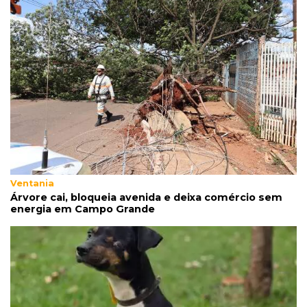
13:34
Operação Lívia
Discord é investigado por falha na proteção
de menores após morte de adolescente
13:33
Produção artesanal
MS chega a 25 cachaças registradas e amplia
número de produtores em 67%
13:12
Fraude eletrônica
Ventania
Idoso tem R$ 39,7 mil retirados da conta em
Árvore cai, bloqueia avenida e deixa comércio sem
transferências misteriosas
energia em Campo Grande
13:00
Artigos
O crescimento descontrolado das big techs
12:55
Ventania