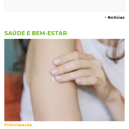
com rajadas de até 60 km/h em MS
+
Notícias
16:25
Rede de água
Juiz obriga condomínio da Capital a fazer
SAÚDE E BEM-ESTAR
ligação de água na rede pública
16:07
Mercado aquecido
Há vagas: obras da UFN3 mantêm ciclo de
contratações em Três Lagoas
15:47
Comportamento
Odilon Wagner se encanta em visita ao
Bioparque Pantanal: “deslumbrante”
15:25
Zona rural
Visitante encontra túmulo violado e ossos
Preocupação