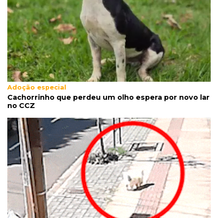
Árvore cai, bloqueia avenida e deixa comércio
sem energia em Campo Grande
12:34
Fogo e fumaça
"Foi mal": mulher coloca fogo em terreno e
causa incêndio no Santo Amaro
Adoção especial
Cachorrinho que perdeu um olho espera por novo lar
no CCZ