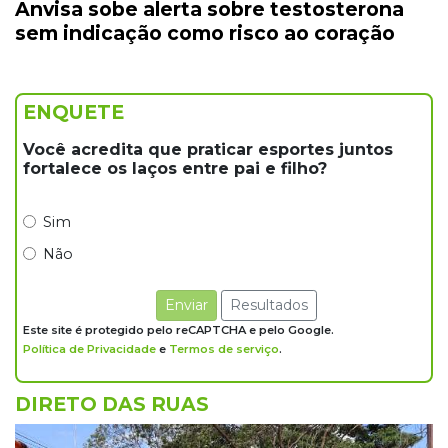
expostos no Cemitério Três Barras
Anvisa sobe alerta sobre testosterona
sem indicação como risco ao coração
15:07
Bairro Universitário
Suspeito de participar de sequestro de bebê é
preso
ENQUETE
Você acredita que praticar esportes juntos
14:44
Celebração interativa
fortalece os laços entre pai e filho?
Quiz sobre história de Cassilândia marca festa
de 72 anos em praça no Centro
Sim
Não
14:28
Preservação
Ladário abre consulta para criação do Parque
Enviar
Resultados
Natural Pérola do Pantanal
Este site é protegido pelo reCAPTCHA e pelo Google.
Política de Privacidade
e
Termos de serviço
.
13:52
Corumbá
DIRETO DAS RUAS
Pantaneiro que salvou fazenda com diques
vira personagem de livro