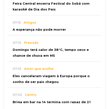
Feira Central encerra Festival do Sobá com
karaokê de Dia dos Pais
07:15
Artigos
A esperança não pode morrer
07:10
Previsão
Domingo terá calor de 38°C, tempo seco e
chance de chuva em MS
07:10
Amor que acolhe
Eles cancelaram viagem à Europa porque o
sonho de ser pais chegou
07:03
Centro
Briga em bar na 14 termina com rapaz de 21
anos morto a facada