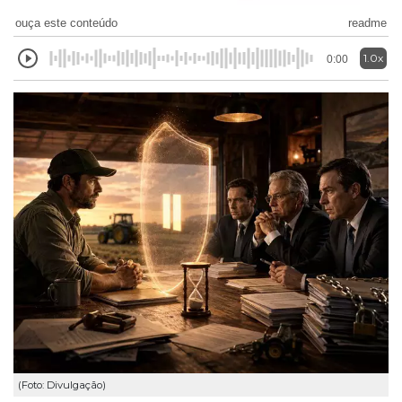
ouça este conteúdo
readme
1.0x
0:00
(Foto: Divulgação)